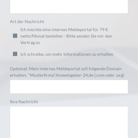
Art der Nachricht
Ich möchte eine internes Meldeportal für 79 €
netto/Monat bestellen - Bitte senden Sie mir den
Vertrag zu
Ich schreibe, um mehr Informationen zu erhalten
Optional: Mein internes Meldeportal soll folgende Domain
erhalten: "Musterfirma".hinweisgeber-24.de (.com oder .org)
Ihre Nachricht